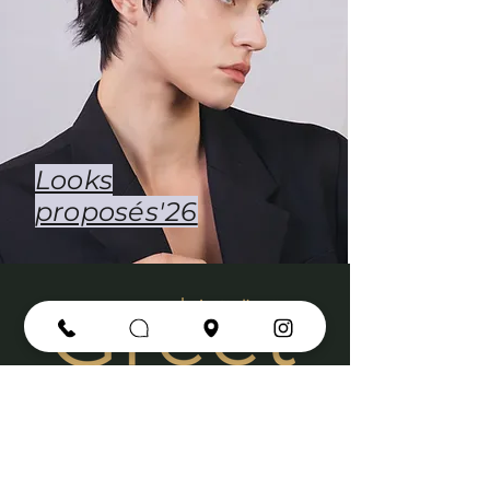
Looks
proposés'26
pro
Our portfolio